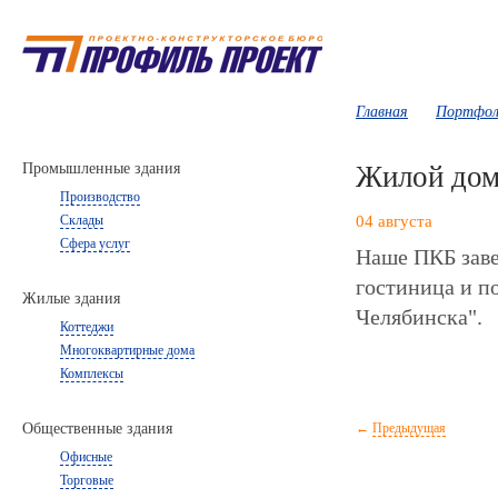
Главная
Портфол
Промышленные здания
Жилой дом,
Производство
Склады
04 августа
Сфера услуг
Наше ПКБ заве
гостиница и по
Жилые здания
Челябинска".
Коттеджи
Многоквартирные дома
Комплексы
Общественные здания
←
Предыдущая
Офисные
Торговые