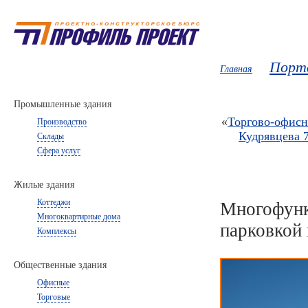
Порт
Главная
Промышленные здания
«
Торгово-офисн
Производство
Кудрявцева 7
Склады
Сфера услуг
Жилые здания
Коттеджи
Многофунк
Многоквартирные дома
парковкой 
Комплексы
Общественные здания
Офисные
Торговые