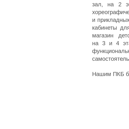
зал, на 2 э
хореогра
и прикладных
кабинеты дл
магазин дет
на 3 и 4 эт
функциональ
самостоятель
Нашим ПКБ бы