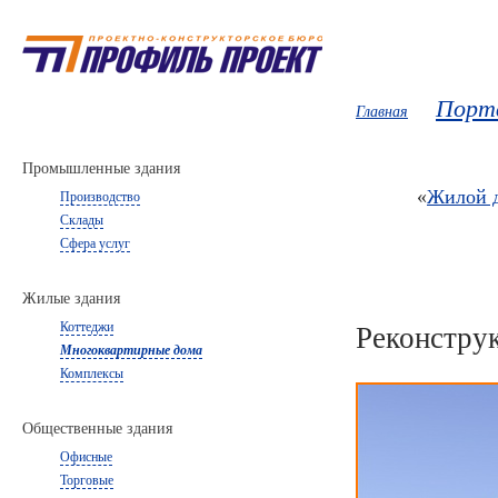
Порт
Главная
Промышленные здания
«
Жилой д
Производство
Склады
Сфера услуг
Жилые здания
Коттеджи
Реконструк
Многоквартирные дома
Комплексы
Общественные здания
Офисные
Торговые