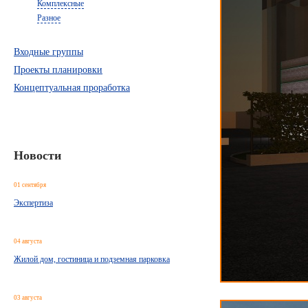
Комплексные
Разное
Входные группы
Проекты планировки
Концептуальная проработка
Новости
01 сентября
Экспертиза
04 августа
Жилой дом, гостиница и подземная парковка
03 августа