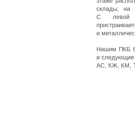
этаже распол
склады; на
С левой 
пристраивае
и металличес
Нашим ПКБ б
и следующие 
АС, КЖ, КМ, 