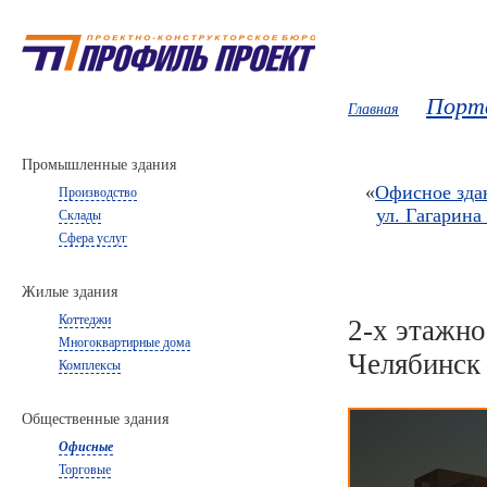
Порт
Главная
Промышленные здания
«
Офисное зда
Производство
ул. Гагарина 
Склады
Сфера услуг
Жилые здания
Коттеджи
2-х этажно
Многоквартирные дома
Челябинск
Комплексы
Общественные здания
Офисные
Торговые